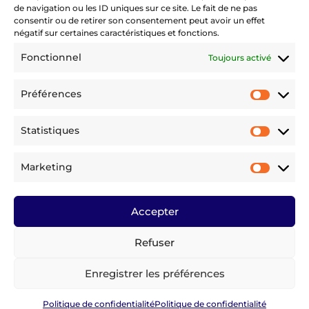
de navigation ou les ID uniques sur ce site. Le fait de ne pas
consentir ou de retirer son consentement peut avoir un effet
négatif sur certaines caractéristiques et fonctions.
Fonctionnel
Toujours activé
Préférences
Préfére
Statistiques
Statist
Marketing
Market
Accepter
Refuser
©
2024 Cargo Family – Tous droits réservés
Mentions légales
|
Conditions Générales
d’Utilisation
|
Politique de confidentialité
Enregistrer les préférences
Conception :
Digital Gagnant
Politique de confidentialité
Politique de confidentialité