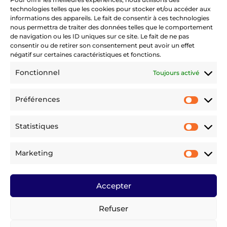
technologies telles que les cookies pour stocker et/ou accéder aux
informations des appareils. Le fait de consentir à ces technologies
nous permettra de traiter des données telles que le comportement
de navigation ou les ID uniques sur ce site. Le fait de ne pas
consentir ou de retirer son consentement peut avoir un effet
négatif sur certaines caractéristiques et fonctions.
Fonctionnel
Toujours activé
Préférences
Préfére
Statistiques
Statist
Marketing
Market
Accepter
Refuser
©
2024 Cargo Family – Tous droits réservés
Mentions légales
|
Conditions Générales