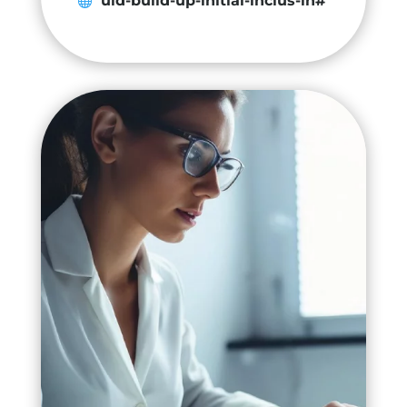
uld-build-up-initial-inclus-lh#